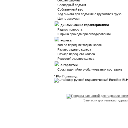
Общая ширина
Свободный подъем
Собственный вес
Ход рычага при подъеме с грузом/без груза
Центр загрузки
динамические характеристики
Радиус поворота
Ширина прохода при складировании
колеса
Кол-во передних/задних колес
Размер заднего колеса
Размер переднего колеса
Рулевое/грузовое колеса
о гарантии
Срок гарантийного обслуживания составляет
* PA - Полиамид
Запчасти для тележек гидрав