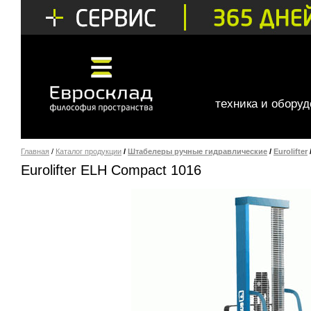
техника и обору
Главная
/
Каталог продукции
/
Штабелеры ручные гидравлические
/
Eurolifter
Eurolifter ELH Compact 1016